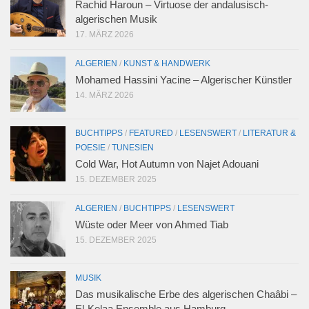
Rachid Haroun – Virtuose der andalusisch-
algerischen Musik
17. MÄRZ 2026
ALGERIEN
/
KUNST & HANDWERK
Mohamed Hassini Yacine – Algerischer Künstler
14. MÄRZ 2026
BUCHTIPPS
/
FEATURED
/
LESENSWERT
/
LITERATUR &
POESIE
/
TUNESIEN
Cold War, Hot Autumn von Najet Adouani
15. DEZEMBER 2025
ALGERIEN
/
BUCHTIPPS
/
LESENSWERT
Wüste oder Meer von Ahmed Tiab
15. DEZEMBER 2025
MUSIK
Das musikalische Erbe des algerischen Chaâbi –
El-Kelaa Ensemble aus Hamburg