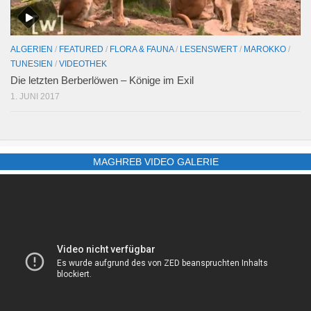
ALGERIEN
/
FEATURED
/
FLORA & FAUNA
/
LESENSWERT
/
MAROKKO
/
TUNESIEN
/
VIDEOTHEK
Die letzten Berberlöwen – Könige im Exil
1. JUNI 2017
MAGHREB VIDEO GALERIE