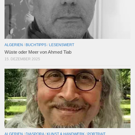
ALGERIEN
/
BUCHTIPPS
/
LESENSWERT
Wüste oder Meer von Ahmed Tiab
15. DEZEMBER 2025
ALGERIEN
/
DIASPORA
/
KUNST & HANDWERK
/
PORTRAIT