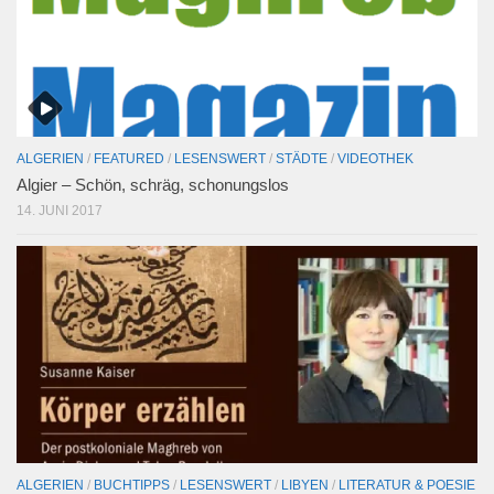
ALGERIEN
/
FEATURED
/
LESENSWERT
/
STÄDTE
/
VIDEOTHEK
Algier – Schön, schräg, schonungslos
14. JUNI 2017
ALGERIEN
/
BUCHTIPPS
/
LESENSWERT
/
LIBYEN
/
LITERATUR & POESIE