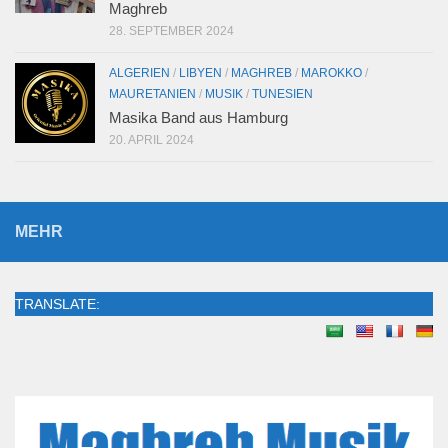
Maghreb
28. SEPTEMBER 2024
ALGERIEN
/
LIBYEN
/
MAGHREB
/
MAROKKO
/
MAURETANIEN
/
MUSIK
/
TUNESIEN
Masika Band aus Hamburg
20. APRIL 2024
MEHR
TRANSLATE: