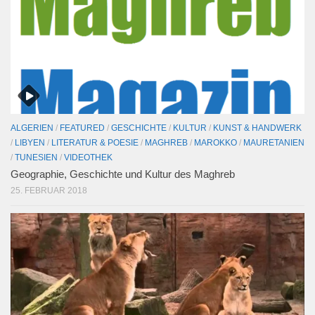
ALGERIEN
/
FEATURED
/
GESCHICHTE
/
KULTUR
/
KUNST & HANDWERK
/
LIBYEN
/
LITERATUR & POESIE
/
MAGHREB
/
MAROKKO
/
MAURETANIEN
/
TUNESIEN
/
VIDEOTHEK
Geographie, Geschichte und Kultur des Maghreb
25. FEBRUAR 2018